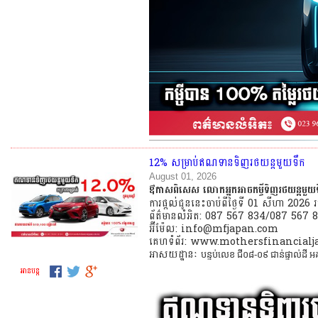
12% សម្រាប់ឥណទានទិញរថយន្តមួយទឹក
August 01, 2026
ឳកាសពិសេស លោកអ្នកអាចកម្ចីទិញរថយន្តមួយទឹក ដ
ការផ្តល់ជូននេះចាប់ពីថ្ងៃទី 01​ សីហា 2026
ព័ត៌មានលំអិត: 087 567 834/087 567 
អ៊ីម៉ែល: info@mfjapan.com
គេហទំព័រ: www.mothersfinancial
អាសយដ្ឋានៈ
បន្ទប់លេខ ជី០៨-០៩ ជាន់ផ្ទាល់ដី អគ
អាន​បន្ត