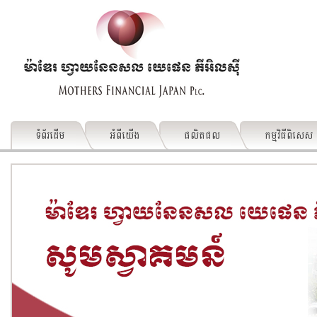
ទំព័រដើម
អំពីយើង
ផលិតផល
កម្មវិធីពិសេស