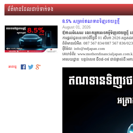
ព័ត៌មានដែលជាប់ទាក់ទង
8.5% សម្រាប់ឥណទានទិញរថយន្តថ្មី
August 01, 2026
ឳកាសពិសេស លោកអ្នកអាចកម្ចីទិញរថយន្តថ្មី ដោយអ
ការផ្តល់ជូននេះចាប់ពីថ្ងៃទី 01 សីហា 2026 រហូតដល់ថ
ព័ត៌មានលំអិត:
087 567 834/087 567 836/023
អ៊ីម៉ែល:
info@mfjapan.com
គេហទំព័រ:
www.
mothersfinancialjapan.com.
អាសយដ្ឋានៈ បន្ទប់លេខ ជី០៨-០៩ ជាន់ផ្ទាល់ដី អគារ (
អាន​បន្ត