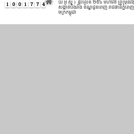
យ អូ ស៊ី
)
ផ្ទះលេខ ២៥៤
មហាវិថី ព្រះមុនីវង
1
0
0
1
7
7
4
សង្កាត់បឹងរាំង ខ័ណ្ឌដូនពេញ រាជធានីភ្នំពេ
ចក្រកម្ពុជា