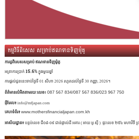
កម្មវិធីពិសេស សម្រាប់ឥណទានទិញម៉ូតូ
ការដូពិសេសសម្រាប់ ឥណទានទិញម៉ូតូ
15.6%
អត្រាការប្រាក់
ក្នុងមួយឆ្នាំ
ការផ្តល់ជូននេះចាប់ថ្ងៃទី 01 សីហា 2026 រហូតដល់ថ្ងៃទី 30 កញ្ញា
,
2026។
087 567 834/087 567 836/023 967 750
ព័ត៌មានលំអិតតាមរយៈលេខ
៖
អ៊ីមែល៖
info@mfjapan.com
www.mothersfinancialjapan.com.kh
គេហទំព័រ៖
អាស័យដ្ឋាន៖
បន្ទប់លេខ ជី០៨-០៩ ជាន់ផ្ទាល់ដី អគារ ( អាយ អូ ស៊ី ) ផ្ទះលេខ ២៥៤ មហាវិថី ព្រះ