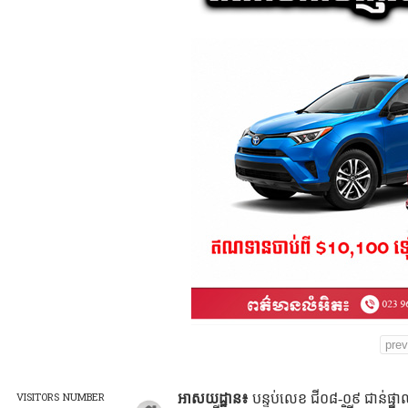
prev
VISITORS NUMBER
អាសយដ្ឋាន៖
បន្ទប់លេខ ជី០៨-០៩ ជាន់ផ្ទាល