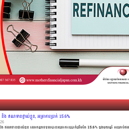
 ឥណទានផ្ទាល់ខ្លួន, អត្រាការប្រាក់ 15.6%
026
ឥណទានផ្ទាល់ខ្លួន លោកអ្នកទទួលបានអត្រាការប្រាក់ត្រឹមតែ 15.6% ក្នុងមួយឆ្នាំ សម្រាប