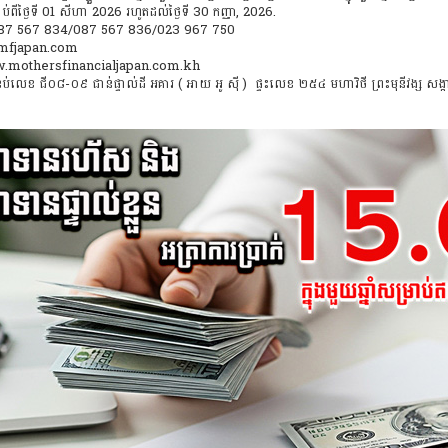
ាប់ពីថ្ងៃទី 01 សីហា 2026 រហូតដល់ថ្ងៃទី 30 កញ្ញា, 2026.
: 087 567 834/087 567 836/023 967 750
o@mfjapan.com
w.mothersfinancialjapan.com.kh
ប់លេខ ជី០៨-០៩ ជាន់ផ្ទាល់ដី អគារ ( អាយ អូ ស៊ី ) ផ្ទះលេខ ២៥៤ មហាវិថី ព្រះមុនីវង្ស សង្ក