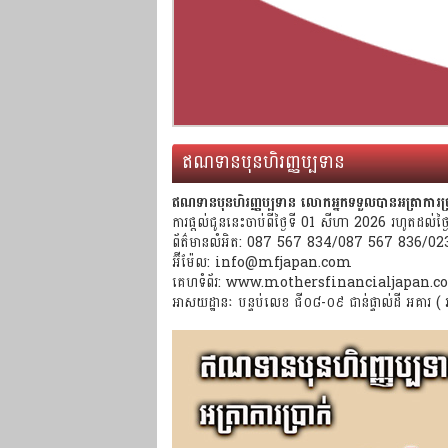
ឥណទានបុនហិរញ្ញប្បទាន
ឥណទានបុនហិរញ្ញប្បទាន លោកអ្នកទទួលបានអត្រាការប្រាក់
ការផ្តល់ជូននេះចាប់ពីថ្ងៃទី 01 សីហា 2026 រហូតដល់ថ្
ព័ត៌មានលំអិត: 087 567 834/087 567 836/0
អ៊ីម៉ែល: info@mfjapan.com
គេហទំព័រ: www.mothersfinancialjapan.
អាសយដ្ឋានៈ បន្ទប់លេខ ជី០៨-០៩ ជាន់ផ្ទាល់ដី អគារ ( អា