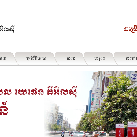
ជម្រ
តផល
កម្មវិធីពិសេស
ការងារ
ផ្សេងៗ
ការដាក់ពា