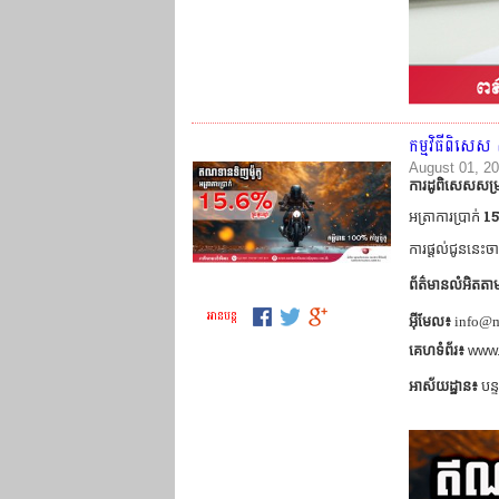
កម្មវិធីពិសេស
August 01, 2
ការដូពិសេសសម្រ
15
អត្រាការប្រាក់
ការផ្តល់ជូននេះចា
ព័ត៌មានលំអិតត
អាន​បន្ត
អ៊ីមែល៖
info@m
គេហទំព័រ៖
www.
អាស័យដ្ឋាន៖
បន្