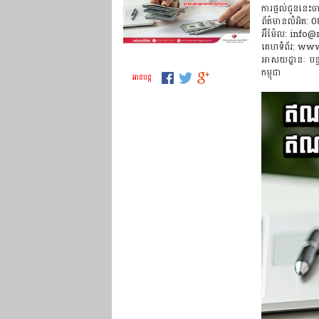
ការផ្តល់ជូននេះច
ព័ត៌មានលំអិត
អ៊ីម៉ែល: inf
គេហទំព័រ: ww
អាសយដ្ឋានៈ បន្ទ
កម្ពុជា
អាន​បន្ត