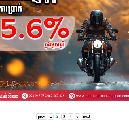
prev
1
2
3
4
5
next