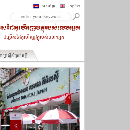
ភាសាខ្មែរ
English
ើសដៃគូរហិរញ្ញវត្ថុរបស់លោកអ្នក
ជម្រើសដៃគូរហិរញ្ញវត្ថុរបស់លោកអ្នក
ក្យស្នើសុំប្រាក់កម្ចី