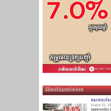
ព័ត៌មានដែលជាប់ទាក់ទង
ឥណទានរហ័ស និង
August 01, 2
ឥណទានរហ័ស និង 