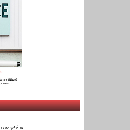
់ឥណទានប្រាក់រៀល