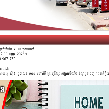
ត្រឹមតែ 7.0% ក្នុងមួយឆ្នាំ
ងៃទី 30 កញ្ញា, 2026។
23 967 750
com.kh
យ អូ ស៊ី ) ផ្ទះលេខ ២៥៤ មហាវិថី ព្រះមុនីវង្ស សង្កាត់បឹងរាំង ខ័ណ្ឌដូនពេញ រាជធានីភ្នំ