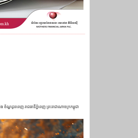
រាំង ខ័ណ្ឌដូនពេញ រាជធានីភ្នំពេញ ព្រះរាជាណាចក្រកម្ពុជា