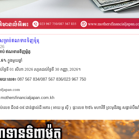
 សម្រាប់ឥណទានទិញម៉ូតូ
026
ាប់ ឥណទានទិញម៉ូតូ
.6%
ក្នុងមួយឆ្នាំ
ប់ថ្ងៃទី 01 សីហា 2026 រហូតដល់ថ្ងៃទី 30 កញ្ញា
,
2026។
ាមរយៈលេខ
៖
087 567 834/087 567 836/023 967 750
fjapan.com
mothersfinancialjapan.com.kh
ទប់លេខ ជី០៨-០៩ ជាន់ផ្ទាល់ដី អគារ ( អាយ អូ ស៊ី ) ផ្ទះលេខ ២៥៤ មហាវិថី ព្រះមុនីវង្ស សង្កាត់បឹង