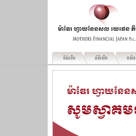
ទំព័រដើម
អំពីយើង
ផលិ