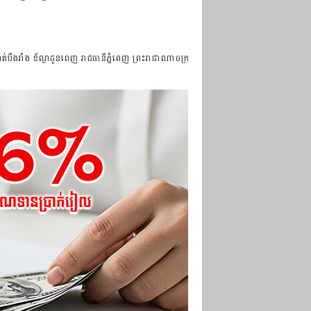
ាត់បឹងរាំង ខ័ណ្ឌដូនពេញ រាជធានីភ្នំពេញ ព្រះរាជាណាចក្រ