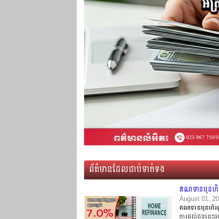
ព័ត៌មានដែលជាប់ទាក់ទង
ឥណទានបុនហិរញ
August 01, 2
ឥណទានបុនហិរញ្ញ
ការផ្តល់ជូននេះច