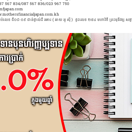
: 087 567 834/087 567 836/023 967 750
o@mfjapan.com
w.mothersfinancialjapan.com.kh
ប់លេខ ជី០៨-០៩ ជាន់ផ្ទាល់ដី អគារ ( អាយ អូ ស៊ី ) ផ្ទះលេខ ២៥៤ មហាវិថី ព្រះមុនីវង្ស សង្ក