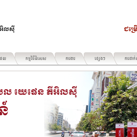
ជម្រ
តផល
កម្មវិធីពិសេស
ការងារ
ផ្សេងៗ
ការដាក់ពា