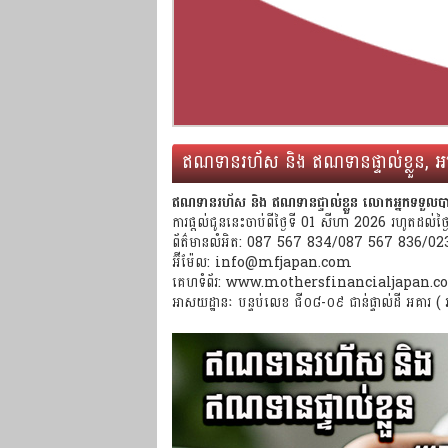
ឥណទានរហ័ស និង ឥណទានផ្ទាល់ខ្លួន, អត្
ឥណទានរហ័ស និង ឥណទានផ្ទាល់ខ្លួន លោកអ្នកទទួលបានអត
ការផ្តល់ជូននេះចាប់ពីថ្ងៃទី 01 សីហា 2026 រហូតដល់ថ្ង
ព័ត៌មានលំអិត: 087 567 834/087 567 836/0
អ៊ីម៉ែល: info@mfjapan.com
គេហទំព័រ: www.mothersfinancialjapan.
អាសយដ្ឋានៈ បន្ទប់លេខ ជី០៨-០៩ ជាន់ផ្ទាល់ដី អគារ ( អា