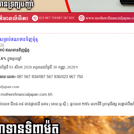
 សម្រាប់ឥណទានទិញម៉ូតូ
026
ាប់ ឥណទានទិញម៉ូតូ
.6%
ក្នុងមួយឆ្នាំ
ប់ថ្ងៃទី 01 សីហា 2026 រហូតដល់ថ្ងៃទី 30 កញ្ញា
,
2026។
ាមរយៈលេខ
៖
087 567 834/087 567 836/023 967 750
fjapan.com
mothersfinancialjapan.com.kh
ទប់លេខ ជី០៨-០៩ ជាន់ផ្ទាល់ដី អគារ ( អាយ អូ ស៊ី ) ផ្ទះលេខ ២៥៤ មហាវិថី ព្រះមុនីវង្ស សង្កាត់បឹង