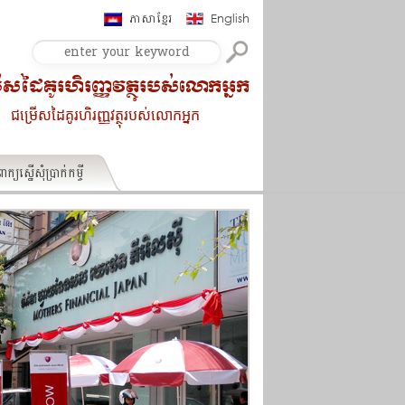
ភាសាខ្មែរ
English
ើសដៃគូរហិរញ្ញវត្ថុរបស់លោកអ្នក
ជម្រើសដៃគូរហិរញ្ញវត្ថុរបស់លោកអ្នក
ក្យស្នើសុំប្រាក់កម្ចី