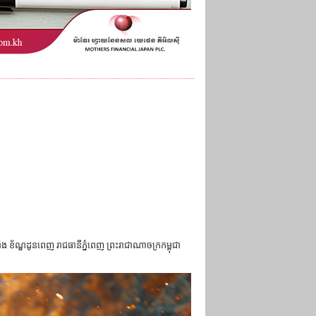
រាំង ខ័ណ្ឌដូនពេញ រាជធានីភ្នំពេញ ព្រះរាជាណាចក្រកម្ពុជា