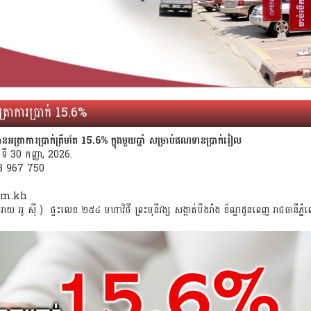
រាការប្រាក់ 15.6%
្រាការប្រាក់ត្រឹមតែ 15.6% ក្នុងមួយឆ្នាំ សម្រាប់ឥណទានប្រាក់រៀល
ៃទី 30 កញ្ញា, 2026.
23 967 750
com.kh
យ អូ ស៊ី ) ផ្ទះលេខ ២៥៤ មហាវិថី ព្រះមុនីវង្ស សង្កាត់បឹងរាំង ខ័ណ្ឌដូនពេញ រាជធានីភ្នំ