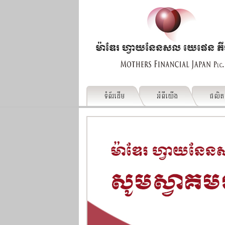
ទំព័រដើម
អំពីយើង
ផលិ