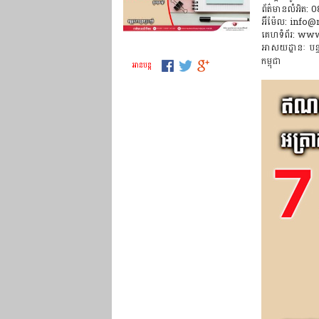
ព័ត៌មានលំអិត
អ៊ីម៉ែល: inf
គេហទំព័រ: ww
អាសយដ្ឋានៈ បន្ទ
កម្ពុជា
អាន​បន្ត