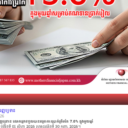
្ញប្បទាន
026
ប្បទាន លោកអ្នកទទួលបានអត្រាការប្រាក់ត្រឹមតែ 7.0% ក្នុងមួយឆ្នាំ
ាប់ពីថ្ងៃទី 01 សីហា 2026 រហូតដល់ថ្ងៃទី 30 កញ្ញា, 2026។