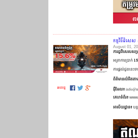
កម្មវិធីពិសេស
August 01, 2
ការដូពិសេសសម្រ
15
អត្រាការប្រាក់
ការផ្តល់ជូននេះចា
ព័ត៌មានលំអិតត
អាន​បន្ត
អ៊ីមែល៖
info@m
គេហទំព័រ៖
www.
អាស័យដ្ឋាន៖
បន្