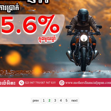
prev
1
2
3
4
5
next