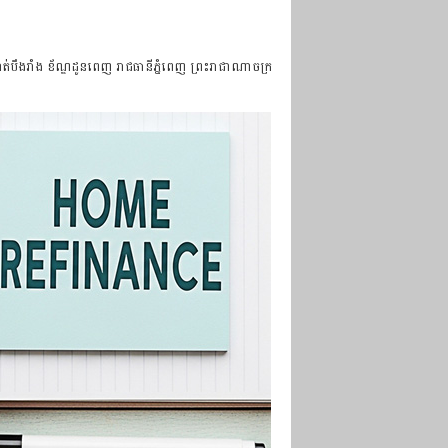
ាត់បឹងរាំង ខ័ណ្ឌដូនពេញ រាជធានីភ្នំពេញ ព្រះរាជាណាចក្រ